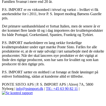
Familien Svansø i mere end 20 år.
P.S. IMPORT er en virksomhed i trivsel og vækst – hvilket vi fik
anerkendelse for i 2011, hvor P. S. Import modtog Børsens Gazelle
pris.
Det primære samhandelsland er fortsat Italien, men de senere år er
der kommet flere lande til og i dag importeres der kvalitetsprodukter
fra både Portugal, Grækenland, Spanien, Frankrig og Tyrkiet.
P.S. IMPORT markedsfører en lang række forskellige
kvalitetsprodukter under eget mærke Ponte Sisto. Fælles for alle
produkterne er, at de er nøje udvalgt i tæt samarbejde med de enkelte
producenter. Når der skal lanceres nye produkter er det vigtigt at
finde den rigtige producent, som har sans for kvalitet og som kan
producere til den rigtige pris.
P.S. IMPORT sætter en stolthed i at forsøge at finde løsninger på
enhver forhindring, sådan at kunderne altid er tilfredse.
PONTE SISTO APS | P. S. IMPORT APS | Alsvej 7A, 5800
Nyborg |
info@psimport.dk
|
Tlf.: +45 63 90 82 11
|