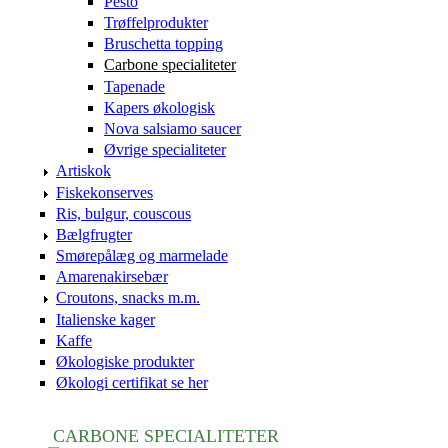
Pesto
Trøffelprodukter
Bruschetta topping
Carbone specialiteter
Tapenade
Kapers økologisk
Nova salsiamo saucer
Øvrige specialiteter
Artiskok
Fiskekonserves
Ris, bulgur, couscous
Bælgfrugter
Smørepålæg og marmelade
Amarenakirsebær
Croutons, snacks m.m.
Italienske kager
Kaffe
Økologiske produkter
Økologi certifikat se her
CARBONE SPECIALITETER