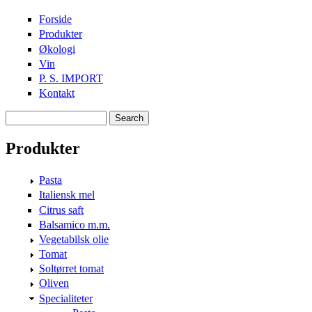
Skip to main content
Forside
Produkter
Økologi
Vin
P. S. IMPORT
Kontakt
Search
Search form
Produkter
Pasta
Italiensk mel
Citrus saft
Balsamico m.m.
Vegetabilsk olie
Tomat
Soltørret tomat
Oliven
Specialiteter